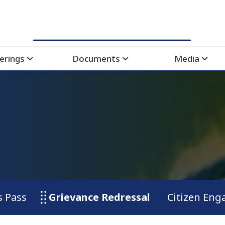
erings
Documents
Media
s Pass
Grievance Redressal
Citizen En